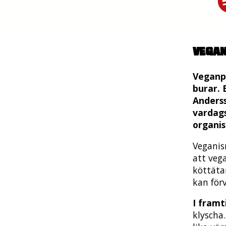
Vega
Veganpr
burar. 
Anders
vardags
organis
Veganis
att vega
köttäta
kan förv
I fram
klyscha