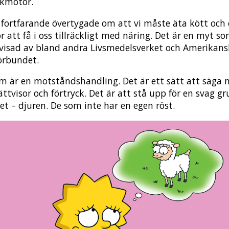
ökmotor.
r fortfarande övertygade om att vi måste äta kött och 
r att få i oss tillräckligt med näring. Det är en myt so
avisad av bland andra Livsmedelsverket och Amerikan
förbundet.
m är en motståndshandling. Det är ett sätt att säga ne
ättvisor och förtryck. Det är att stå upp för en svag gr
et – djuren. De som inte har en egen röst.