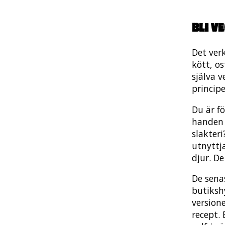
Bli v
Det ver
kött, os
själva 
princip
Du är f
handen 
slakteri
utnyttja
djur. De
De sena
butiksh
version
recept. 