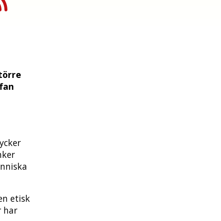
törre
fan
ycker
nker
änniska
en etisk
r har