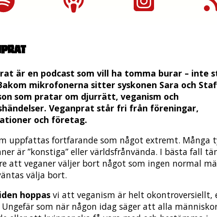
nprat
at är en podcast som vill ha tomma burar – inte s
Bakom mikrofonerna sitter syskonen Sara och Staf
son som pratar om djurrätt, veganism och
händelser. Veganprat står fri från föreningar,
ationer och företag.
m uppfattas fortfarande som något extremt. Många t
ner är ”konstiga” eller världsfrånvända. I bästa fall tä
re att veganer väljer bort något som ingen normal m
äntas välja bort.
tiden hoppas
vi att veganism är helt okontroversiellt, 
. Ungefär som när någon idag säger att alla människo