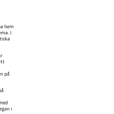
öpa hem
ema. I
tiska
ör
ett
en på
på
 med
egan i