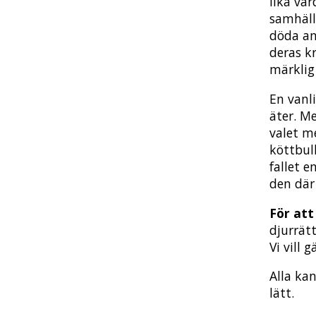
lika vä
samhäll
döda and
deras k
märklig
En vanl
äter. Me
valet me
köttbull
fallet e
den där 
För att 
djurrät
Vi vill 
Alla kan
lätt.