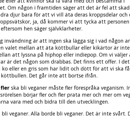
rde eller att kvinnor ska få vara med och bestämma i
et. Om någon i framtiden säger att det är fel att ska
ra djur bara för att vi vill äta deras kroppsdelar och 
roppsvätskor, ja, då kommer vi att tycka att personen 
 eftersom hen säger självklarheter.
ig invändning är att ingen ska lägga sig i vad någon 
n valet mellan att äta köttbullar eller kikärtor är int
llan att lyssna på hiphop eller indiepop. Om vi väljer 
ar är det någon som drabbas. Det finns ett offer. I det
n ko eller en gris som har lidit och dött för att vi ska f
köttbullen. Det går inte att bortse ifrån.
fler
ska bli veganer måste fler förespråka veganism. 
tsrörelsen börjar fler och fler prata mer och mer om v
gärna vara med och bidra till den utvecklingen.
 bli veganer. Alla borde bli veganer. Det är inte svårt. 