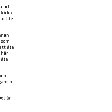
da och
dricka
är lite
annan
e som
att äta
 här
å äta
Inom
eganism.
Det är