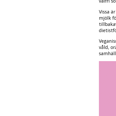
valfri s
Vissa ä
mjölk fö
tillbak
dietist
Veganis
våld, or
samhäll