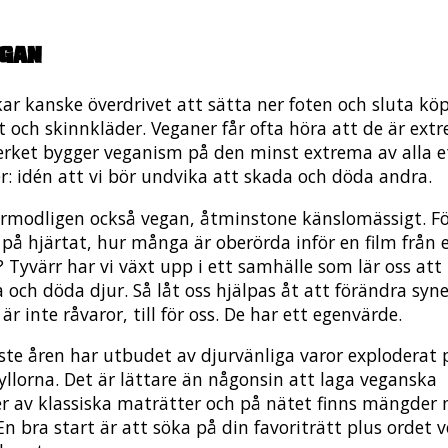
egan
kar kanske överdrivet att sätta ner foten och sluta k
t och skinnkläder. Veganer får ofta höra att de är extr
verket bygger veganism på den minst extrema av alla e
er: idén att vi bör undvika att skada och döda andra.
örmodligen också vegan, åtminstone känslomässigt. F
på hjärtat, hur många är oberörda inför en film från 
? Tyvärr har vi växt upp i ett samhälle som lär oss att
 och döda djur. Så låt oss hjälpas åt att förändra syn
 är inte råvaror, till för oss. De har ett egenvärde.
ste åren har utbudet av djurvänliga varor exploderat 
yllorna. Det är lättare än någonsin att laga veganska
er av klassiska maträtter och på nätet finns mängder
En bra start är att söka på din favoriträtt plus ordet v