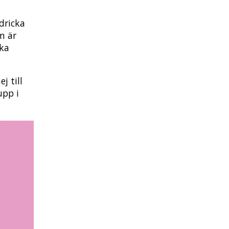
dricka
m är
ska
j till
upp i