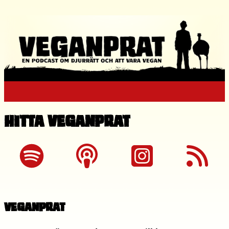
Hitta Veganprat
Veganprat