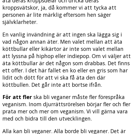
äta deras kroppsdelar och dricka deras
kroppsvätskor, ja, då kommer vi att tycka att
personen är lite märklig eftersom hen säger
självklarheter.
En vanlig invändning är att ingen ska lägga sig i
vad någon annan äter. Men valet mellan att äta
köttbullar eller kikärtor är inte som valet mellan
att lyssna på hiphop eller indiepop. Om vi väljer att
äta köttbullar är det någon som drabbas. Det finns
ett offer. I det här fallet en ko eller en gris som har
lidit och dött för att vi ska få äta den där
köttbullen. Det går inte att bortse ifrån.
För att fler
ska bli veganer måste fler förespråka
veganism. Inom djurrättsrörelsen börjar fler och fler
prata mer och mer om veganism. Vi vill gärna vara
med och bidra till den utvecklingen.
Alla kan bli veganer. Alla borde bli veganer. Det är