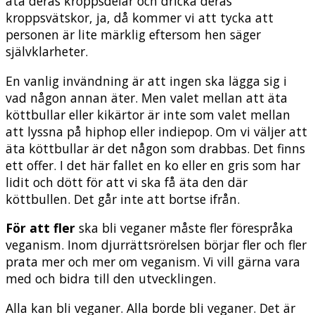
äta deras kroppsdelar och dricka deras
kroppsvätskor, ja, då kommer vi att tycka att
personen är lite märklig eftersom hen säger
självklarheter.
En vanlig invändning är att ingen ska lägga sig i
vad någon annan äter. Men valet mellan att äta
köttbullar eller kikärtor är inte som valet mellan
att lyssna på hiphop eller indiepop. Om vi väljer att
äta köttbullar är det någon som drabbas. Det finns
ett offer. I det här fallet en ko eller en gris som har
lidit och dött för att vi ska få äta den där
köttbullen. Det går inte att bortse ifrån.
För att fler
ska bli veganer måste fler förespråka
veganism. Inom djurrättsrörelsen börjar fler och fler
prata mer och mer om veganism. Vi vill gärna vara
med och bidra till den utvecklingen.
Alla kan bli veganer. Alla borde bli veganer. Det är