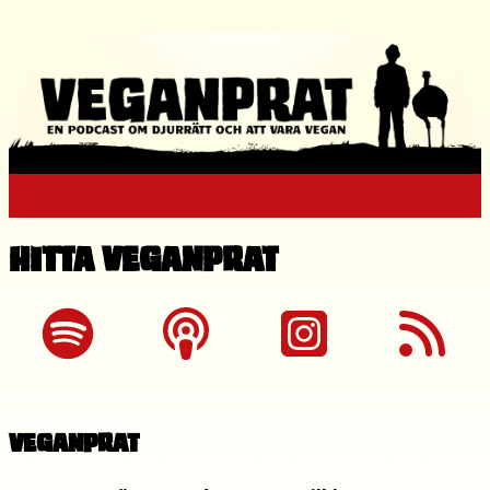
Hitta Veganprat
Veganprat