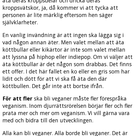
äta deras kroppsdelar och dricka deras
kroppsvätskor, ja, då kommer vi att tycka att
personen är lite märklig eftersom hen säger
självklarheter.
En vanlig invändning är att ingen ska lägga sig i
vad någon annan äter. Men valet mellan att äta
köttbullar eller kikärtor är inte som valet mellan
att lyssna på hiphop eller indiepop. Om vi väljer att
äta köttbullar är det någon som drabbas. Det finns
ett offer. I det här fallet en ko eller en gris som har
lidit och dött för att vi ska få äta den där
köttbullen. Det går inte att bortse ifrån.
För att fler
ska bli veganer måste fler förespråka
veganism. Inom djurrättsrörelsen börjar fler och fler
prata mer och mer om veganism. Vi vill gärna vara
med och bidra till den utvecklingen.
Alla kan bli veganer. Alla borde bli veganer. Det är