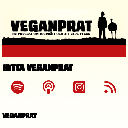
Hitta Veganprat
Veganprat