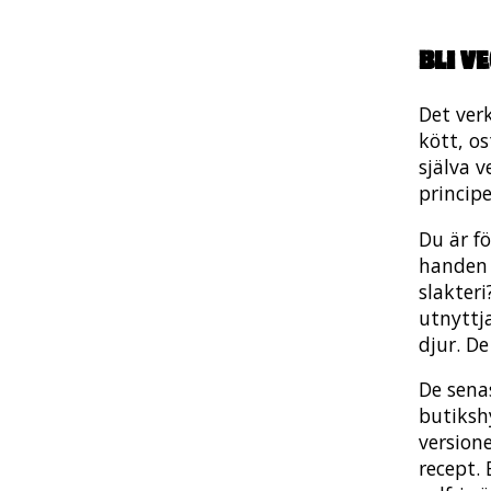
Bli v
Det ver
kött, os
själva 
princip
Du är f
handen 
slakteri
utnyttja
djur. De
De sena
butiksh
version
recept. 