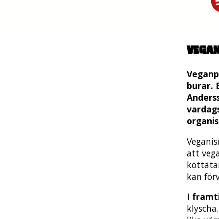
Vega
Veganpr
burar. 
Anders
vardags
organis
Veganis
att vega
köttäta
kan förv
I fram
klyscha