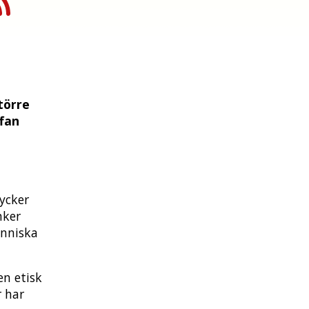
törre
fan
ycker
nker
änniska
en etisk
r har