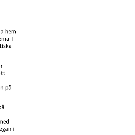
öpa hem
ema. I
tiska
ör
ett
en på
på
 med
egan i