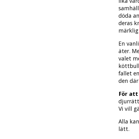
lika vä
samhäll
döda and
deras k
märklig
En vanl
äter. Me
valet me
köttbull
fallet e
den där 
För att 
djurrät
Vi vill 
Alla kan
lätt.