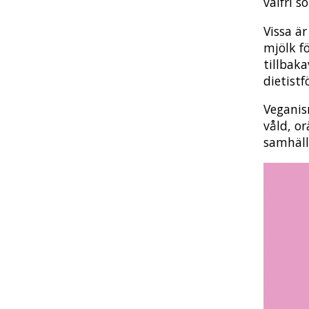
valfri s
Vissa ä
mjölk fö
tillbak
dietist
Veganis
våld, or
samhäll