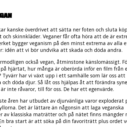
egan
kar kanske överdrivet att sätta ner foten och sluta k
t och skinnkläder. Veganer får ofta höra att de är extr
verket bygger veganism på den minst extrema av alla e
er: idén att vi bör undvika att skada och döda andra.
örmodligen också vegan, åtminstone känslomässigt. F
på hjärtat, hur många är oberörda inför en film från 
? Tyvärr har vi växt upp i ett samhälle som lär oss att
 och döda djur. Så låt oss hjälpas åt att förändra syn
 är inte råvaror, till för oss. De har ett egenvärde.
ste åren har utbudet av djurvänliga varor exploderat 
yllorna. Det är lättare än någonsin att laga veganska
er av klassiska maträtter och på nätet finns mängder
En bra start är att söka på din favoriträtt plus ordet v