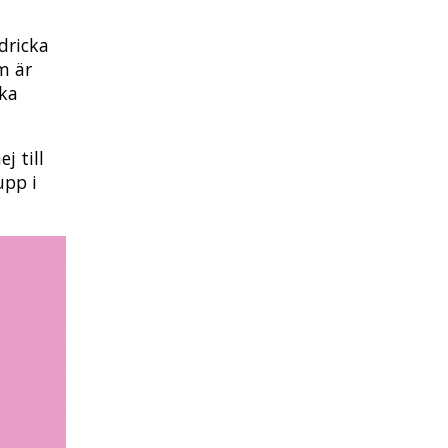
dricka
m är
ska
j till
upp i