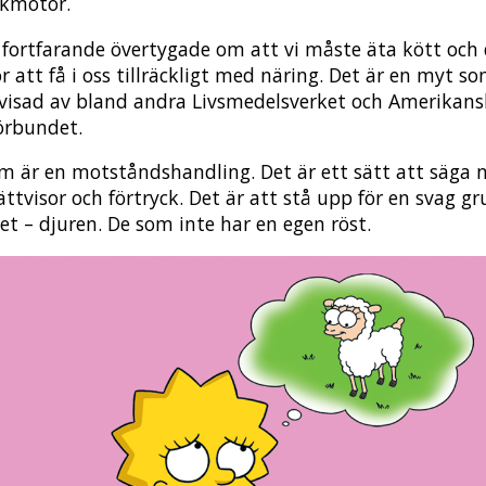
ökmotor.
r fortfarande övertygade om att vi måste äta kött och 
r att få i oss tillräckligt med näring. Det är en myt so
avisad av bland andra Livsmedelsverket och Amerikan
förbundet.
m är en motståndshandling. Det är ett sätt att säga ne
ättvisor och förtryck. Det är att stå upp för en svag gr
et – djuren. De som inte har en egen röst.