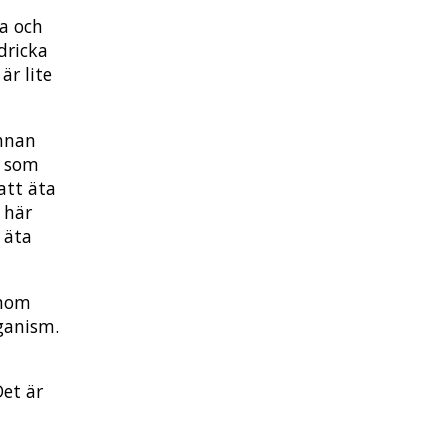
da och
dricka
är lite
annan
e som
att äta
 här
å äta
Inom
eganism.
Det är