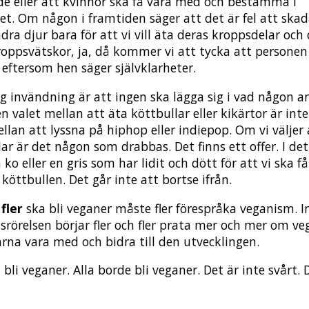
rde eller att kvinnor ska få vara med och bestämma i
et. Om någon i framtiden säger att det är fel att ska
ra djur bara för att vi vill äta deras kroppsdelar och 
roppsvätskor, ja, då kommer vi att tycka att personen 
 eftersom hen säger självklarheter.
ig invändning är att ingen ska lägga sig i vad någon 
n valet mellan att äta köttbullar eller kikärtor är int
llan att lyssna på hiphop eller indiepop. Om vi väljer 
ar är det någon som drabbas. Det finns ett offer. I det
n ko eller en gris som har lidit och dött för att vi ska f
köttbullen. Det går inte att bortse ifrån.
fler
ska bli veganer måste fler förespråka veganism. 
tsrörelsen börjar fler och fler prata mer och mer om v
gärna vara med och bidra till den utvecklingen.
 bli veganer. Alla borde bli veganer. Det är inte svårt. 