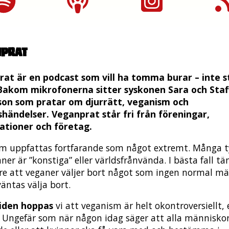
nprat
at är en podcast som vill ha tomma burar – inte s
Bakom mikrofonerna sitter syskonen Sara och Staf
son som pratar om djurrätt, veganism och
händelser. Veganprat står fri från föreningar,
ationer och företag.
m uppfattas fortfarande som något extremt. Många t
ner är ”konstiga” eller världsfrånvända. I bästa fall tä
re att veganer väljer bort något som ingen normal m
äntas välja bort.
tiden hoppas
vi att veganism är helt okontroversiellt, 
. Ungefär som när någon idag säger att alla människo