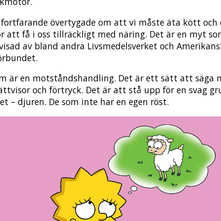
ökmotor.
r fortfarande övertygade om att vi måste äta kött och 
r att få i oss tillräckligt med näring. Det är en myt so
avisad av bland andra Livsmedelsverket och Amerikan
förbundet.
m är en motståndshandling. Det är ett sätt att säga ne
ättvisor och förtryck. Det är att stå upp för en svag gr
et – djuren. De som inte har en egen röst.