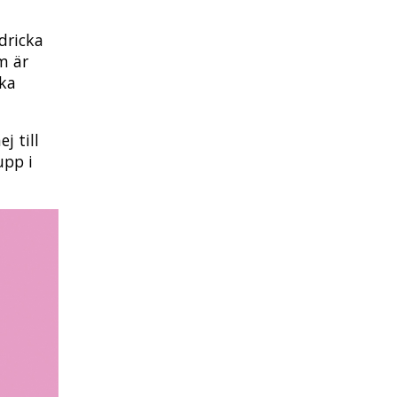
dricka
m är
ska
j till
upp i