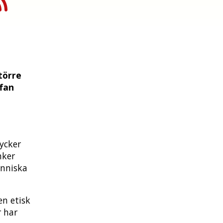
törre
fan
ycker
nker
änniska
en etisk
r har