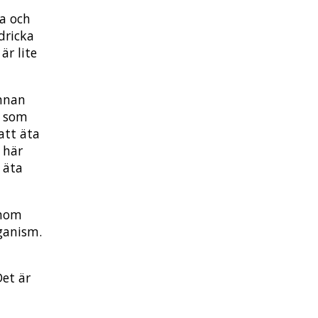
da och
dricka
är lite
annan
e som
att äta
 här
å äta
Inom
eganism.
Det är