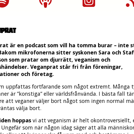
nprat
at är en podcast som vill ha tomma burar – inte s
Bakom mikrofonerna sitter syskonen Sara och Staf
son som pratar om djurrätt, veganism och
händelser. Veganprat står fri från föreningar,
ationer och företag.
m uppfattas fortfarande som något extremt. Många t
ner är ”konstiga” eller världsfrånvända. I bästa fall tä
re att veganer väljer bort något som ingen normal m
äntas välja bort.
tiden hoppas
vi att veganism är helt okontroversiellt, 
. Ungefär som när någon idag säger att alla människo