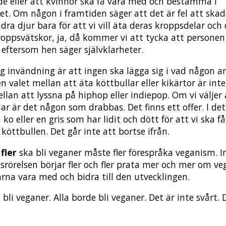
rde eller att kvinnor ska få vara med och bestämma i
et. Om någon i framtiden säger att det är fel att ska
ra djur bara för att vi vill äta deras kroppsdelar och 
roppsvätskor, ja, då kommer vi att tycka att personen 
 eftersom hen säger självklarheter.
ig invändning är att ingen ska lägga sig i vad någon 
n valet mellan att äta köttbullar eller kikärtor är int
llan att lyssna på hiphop eller indiepop. Om vi väljer 
ar är det någon som drabbas. Det finns ett offer. I det
n ko eller en gris som har lidit och dött för att vi ska f
köttbullen. Det går inte att bortse ifrån.
fler
ska bli veganer måste fler förespråka veganism. 
tsrörelsen börjar fler och fler prata mer och mer om v
gärna vara med och bidra till den utvecklingen.
 bli veganer. Alla borde bli veganer. Det är inte svårt. 