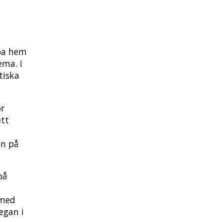
öpa hem
ema. I
tiska
ör
ett
en på
på
 med
egan i