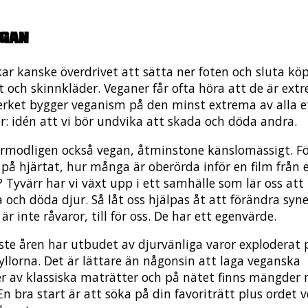
egan
kar kanske överdrivet att sätta ner foten och sluta k
t och skinnkläder. Veganer får ofta höra att de är extr
verket bygger veganism på den minst extrema av alla e
er: idén att vi bör undvika att skada och döda andra.
örmodligen också vegan, åtminstone känslomässigt. F
på hjärtat, hur många är oberörda inför en film från 
? Tyvärr har vi växt upp i ett samhälle som lär oss att
 och döda djur. Så låt oss hjälpas åt att förändra syn
 är inte råvaror, till för oss. De har ett egenvärde.
ste åren har utbudet av djurvänliga varor exploderat 
yllorna. Det är lättare än någonsin att laga veganska
er av klassiska maträtter och på nätet finns mängder
En bra start är att söka på din favoriträtt plus ordet v