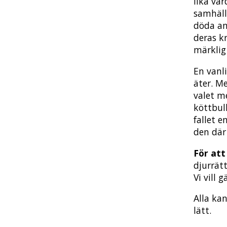
lika vä
samhäll
döda and
deras k
märklig
En vanl
äter. Me
valet me
köttbull
fallet e
den där 
För att 
djurrät
Vi vill 
Alla kan
lätt.