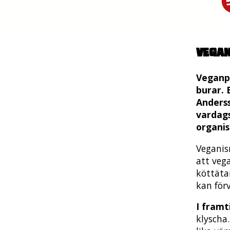
Vega
Veganpr
burar. 
Anders
vardags
organis
Veganis
att vega
köttäta
kan förv
I fram
klyscha