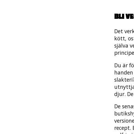
Bli v
Det ver
kött, os
själva 
princip
Du är f
handen 
slakteri
utnyttja
djur. De
De sena
butiksh
version
recept. 