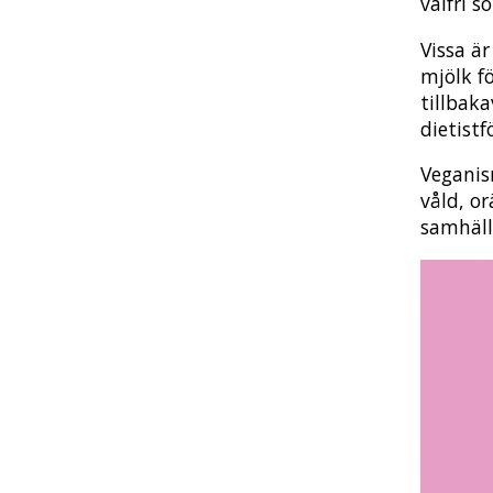
valfri s
Vissa ä
mjölk fö
tillbak
dietist
Veganis
våld, or
samhäll