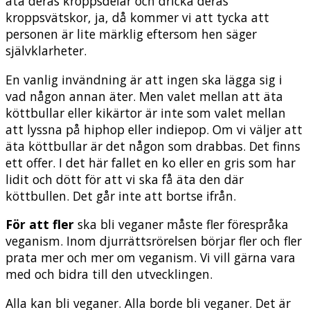
äta deras kroppsdelar och dricka deras
kroppsvätskor, ja, då kommer vi att tycka att
personen är lite märklig eftersom hen säger
självklarheter.
En vanlig invändning är att ingen ska lägga sig i
vad någon annan äter. Men valet mellan att äta
köttbullar eller kikärtor är inte som valet mellan
att lyssna på hiphop eller indiepop. Om vi väljer att
äta köttbullar är det någon som drabbas. Det finns
ett offer. I det här fallet en ko eller en gris som har
lidit och dött för att vi ska få äta den där
köttbullen. Det går inte att bortse ifrån.
För att fler
ska bli veganer måste fler förespråka
veganism. Inom djurrättsrörelsen börjar fler och fler
prata mer och mer om veganism. Vi vill gärna vara
med och bidra till den utvecklingen.
Alla kan bli veganer. Alla borde bli veganer. Det är