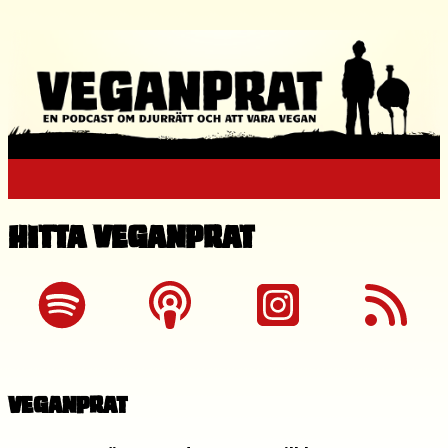
Hitta Veganprat
Veganprat