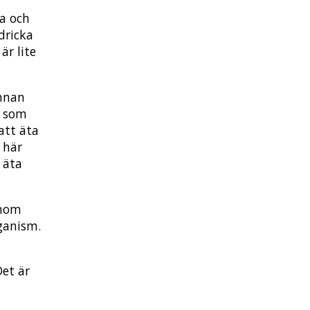
da och
dricka
är lite
annan
e som
att äta
 här
å äta
Inom
eganism.
Det är