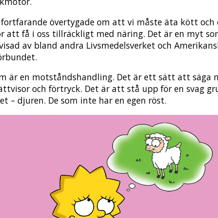
ökmotor.
r fortfarande övertygade om att vi måste äta kött och 
r att få i oss tillräckligt med näring. Det är en myt so
avisad av bland andra Livsmedelsverket och Amerikan
förbundet.
m är en motståndshandling. Det är ett sätt att säga ne
ättvisor och förtryck. Det är att stå upp för en svag gr
et – djuren. De som inte har en egen röst.