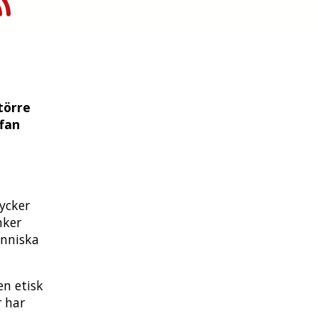
törre
fan
ycker
nker
änniska
en etisk
r har