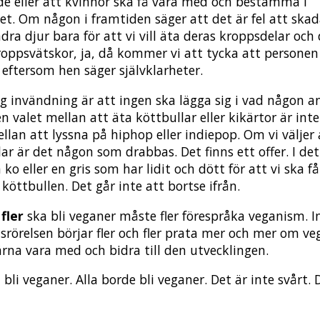
rde eller att kvinnor ska få vara med och bestämma i
et. Om någon i framtiden säger att det är fel att ska
ra djur bara för att vi vill äta deras kroppsdelar och 
roppsvätskor, ja, då kommer vi att tycka att personen 
 eftersom hen säger självklarheter.
ig invändning är att ingen ska lägga sig i vad någon 
n valet mellan att äta köttbullar eller kikärtor är int
llan att lyssna på hiphop eller indiepop. Om vi väljer 
ar är det någon som drabbas. Det finns ett offer. I det
n ko eller en gris som har lidit och dött för att vi ska f
köttbullen. Det går inte att bortse ifrån.
fler
ska bli veganer måste fler förespråka veganism. 
tsrörelsen börjar fler och fler prata mer och mer om v
gärna vara med och bidra till den utvecklingen.
 bli veganer. Alla borde bli veganer. Det är inte svårt. 