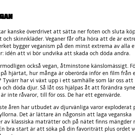
egan
kar kanske överdrivet att sätta ner foten och sluta k
t och skinnkläder. Veganer får ofta höra att de är extr
verket bygger veganism på den minst extrema av alla e
er: idén att vi bör undvika att skada och döda andra.
örmodligen också vegan, åtminstone känslomässigt. F
på hjärtat, hur många är oberörda inför en film från 
? Tyvärr har vi växt upp i ett samhälle som lär oss att
 och döda djur. Så låt oss hjälpas åt att förändra syn
 är inte råvaror, till för oss. De har ett egenvärde.
ste åren har utbudet av djurvänliga varor exploderat 
yllorna. Det är lättare än någonsin att laga veganska
er av klassiska maträtter och på nätet finns mängder
En bra start är att söka på din favoriträtt plus ordet v