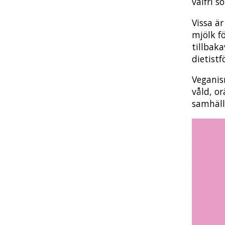
valfri s
Vissa ä
mjölk fö
tillbak
dietist
Veganis
våld, or
samhäll