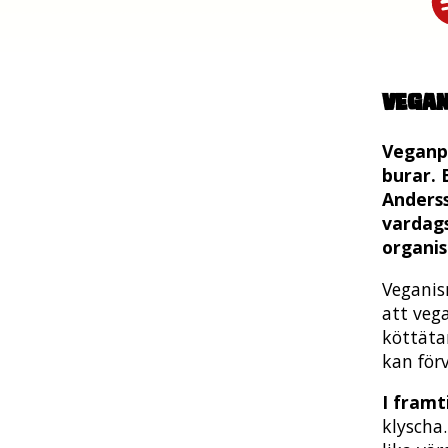
Vega
Veganpr
burar. 
Anders
vardags
organis
Veganis
att vega
köttäta
kan förv
I fram
klyscha