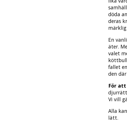
lika vä
samhäll
döda and
deras k
märklig
En vanl
äter. Me
valet me
köttbull
fallet e
den där 
För att 
djurrät
Vi vill 
Alla kan
lätt.