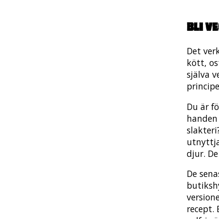
Bli v
Det ver
kött, os
själva 
princip
Du är f
handen 
slakteri
utnyttja
djur. De
De sena
butiksh
version
recept. 