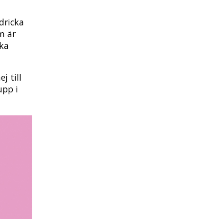
dricka
m är
ska
j till
upp i