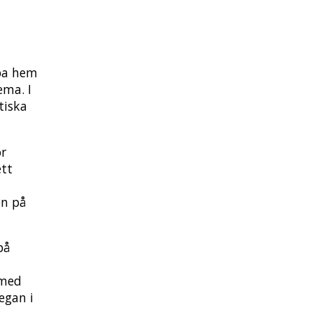
öpa hem
ema. I
tiska
ör
ett
en på
på
 med
egan i