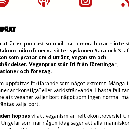
nprat
at är en podcast som vill ha tomma burar – inte s
Bakom mikrofonerna sitter syskonen Sara och Staf
son som pratar om djurrätt, veganism och
händelser. Veganprat står fri från föreningar,
ationer och företag.
m uppfattas fortfarande som något extremt. Många t
ner är ”konstiga” eller världsfrånvända. I bästa fall tä
re att veganer väljer bort något som ingen normal m
äntas välja bort.
tiden hoppas
vi att veganism är helt okontroversiellt, 
. Ungefär som när någon idag säger att alla människo